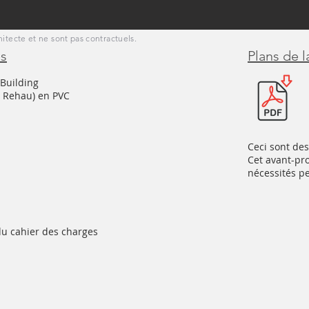
hitecte et ne sont pas contractuels.
és
Plans de 
Building
u Rehau) en PVC
Ceci sont des
Cet avant-pro
nécessités p
u cahier des charges