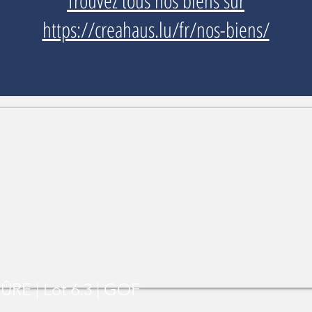
Trouvez tous nos biens sur
https://creahaus.lu/fr/nos-biens/
E | Lot 6.3 | GOF