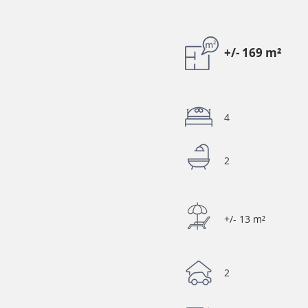
+/- 169 m²
4
2
+/- 13 m²
2