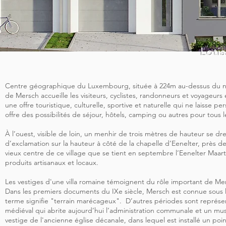
Loti
Centre géographique du Luxembourg, située à 224m au-dessus du n
de Mersch accueille les visiteurs, cyclistes, randonneurs et voyageurs 
une offre touristique, culturelle, sportive et naturelle qui ne laisse p
offre des possibilités de séjour, hôtels, camping ou autres pour tous 
À l’ouest, visible de loin, un menhir de trois mètres de hauteur se 
d’exclamation sur la hauteur à côté de la chapelle d’Eenelter, près d
vieux centre de ce village que se tient en septembre l’Eenelter Maar
produits artisanaux et locaux.
Les vestiges d'une villa romaine témoignent du rôle important de M
Dans les premiers documents du IXe siècle, Mersch est connue sous
terme signifie "terrain marécageux". D’autres périodes sont représe
médiéval qui abrite aujourd’hui l’administration communale et un mus
vestige de l'ancienne église décanale, dans lequel est installé un poin