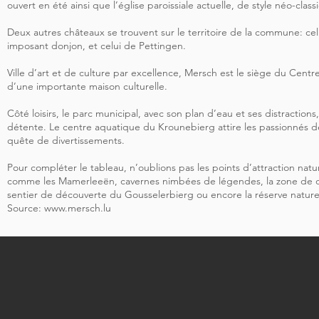
ouvert en été ainsi que l’église paroissiale actuelle, de style néo-class
Deux autres châteaux se trouvent sur le territoire de la commune: ce
imposant donjon, et celui de Pettingen.
Ville d’art et de culture par excellence, Mersch est le siège du Centre
d’une importante maison culturelle.
Côté loisirs, le parc municipal, avec son plan d’eau et ses distractio
détente. Le centre aquatique du Krounebierg attire les passionnés de 
quête de divertissements.
Pour compléter le tableau, n’oublions pas les points d’attraction natur
comme les Mamerleeën, cavernes nimbées de légendes, la zone de 
sentier de découverte du Gousselerbierg ou encore la réserve nature
Source:
www.mersch.lu