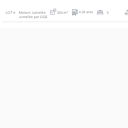
4.24 ares
LOT 6
Maison Jumelée
226 m
²
5
Jumelée par GGE