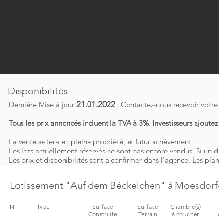
Disponibilités
21.01.2022
Dernière Mise à jour
| Contactez-nous recevoir votr
Tous les prix annoncés incluent la TVA à 3%.
Investisseurs ajoutez
La vente se fera en pleine propriété, et futur achèvement.
Les lots actuellement réservés ne sont pas encore vendus. Si un d
Les prix et disponibilités sont à confirmer dans l'agence. Les pla
Lotissement "Auf dem Béckelchen" à Moesdor
N°
Type
Surface
Surface
Chambre(s)
Construite
Terrain
à coucher