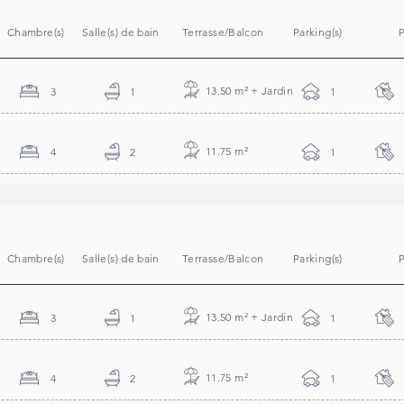
Chambre(s)
Salle(s) de bain
Terrasse/Balcon
Parking(s)
P
13.50 m
² + Jardin
3
1
1
11.75 m
²
4
2
1
Chambre(s)
Salle(s) de bain
Terrasse/Balcon
Parking(s)
P
13.50 m
² + Jardin
3
1
1
11.75 m
²
4
2
1