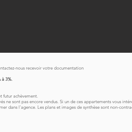
ontactez-nous recevoir votre documentation
A à 3%.
et futur achèvement.
és ne sont pas encore vendus. Si un de ces appartements vous intér
irmer dans l'agence. Les plans et images de synthèse sont non-contrac