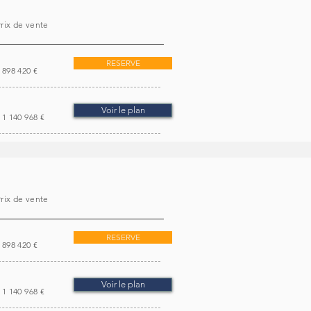
rix de vente
RESERVE
898 420 €
Voir le plan
1 140 968 €
rix de vente
RESERVE
898 420 €
Voir le plan
1 140 968 €