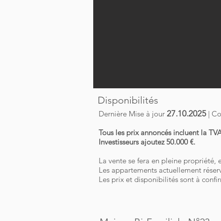
Disponibilités
27
.10
.2025
Dernière Mise à jour
| C
Tous les prix annoncés incluent la TV
Investisseurs ajoutez 50.000 €.
La vente se fera en pleine propriété, 
Les appartements actuellement réserv
Les prix et disponibilités sont à conf