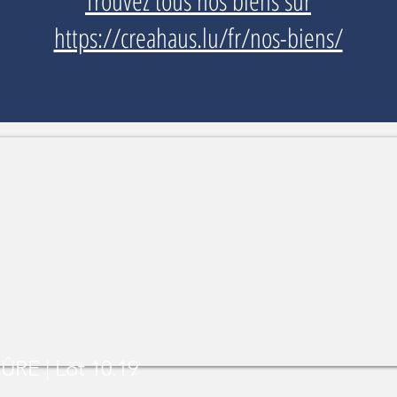
Trouvez tous nos biens sur
https://creahaus.lu/fr/nos-biens/
E | Lot 10.19