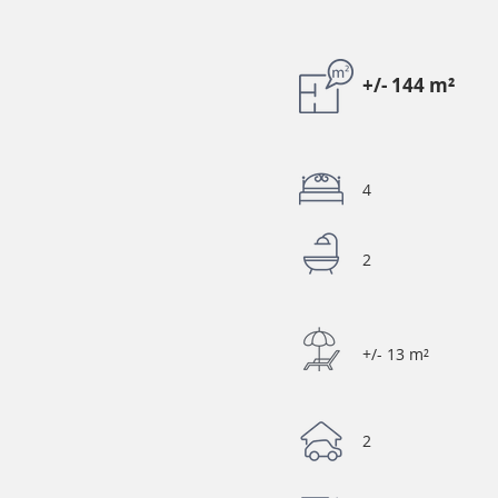
+/- 144 m²
4
2
+/- 13 m²
2