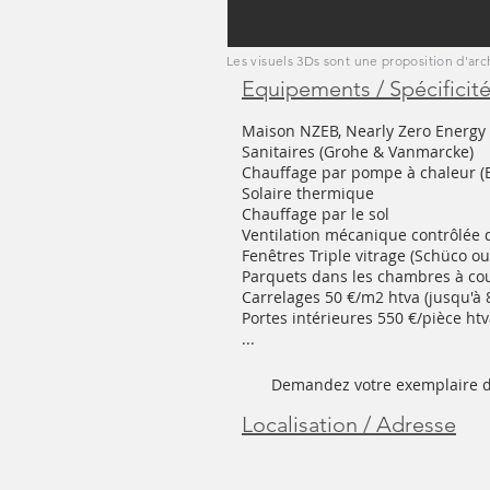
Les visuels 3Ds sont une proposition d'arc
Equipements / Spécificit
Maison NZEB, Nearly Zero Energy 
Sanitaires (Grohe & Vanmarcke)
Chauffage par pompe à chaleur (
Solaire thermique
Chauffage par le sol
Ventilation mécanique contrôlée 
Fenêtres Triple vitrage (Schüco o
Parquets dans les chambres à co
Carrelages 50 €/m2 htva (jusqu'à
Portes intérieures 550 €/pièce ht
...
Demandez votre exemplaire d
Localisation / Adresse