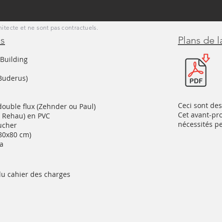
hitecte et ne sont pas contractuels.
és
Plans de 
Building
Buderus)
Ceci sont des
double flux (Zehnder ou Paul)
Cet avant-pro
u Rehau) en PVC
nécessités p
ucher
 80x80 cm)
va
u cahier des charges