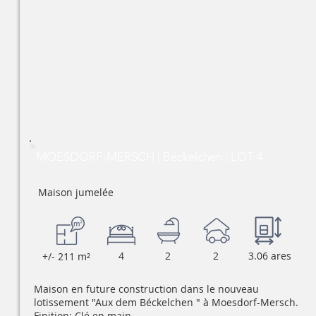
MOESDORF-MERSCH | Béckelchen | LOT 4
Maison jumelée
4
2
2
3.06 ares
+/- 211 m²
Maison en future construction dans le nouveau
lotissement "Aux dem Béckelchen " à Moesdorf-Mersch.
Finition: Clé en main