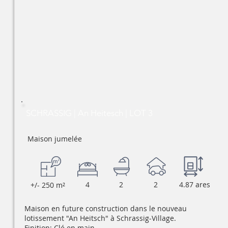
SCHRASSIG | An Heitesch | LOT 3
Maison jumelée
4
2
2
4.87 ares
+/- 250 m²
Maison en future construction dans le nouveau
lotissement "An Heitsch" à Schrassig-Village.
Finition: Clé en main